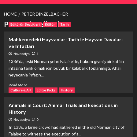
HOME
PETER DINZELBACHER
Peter Dinzelbacher
Editörün Seçtikleri
Kültür
Tarih
Mahkemedeki Hayvanlar: Tarihte Hayvan Davaları
ve İnfazları
Novasofya
1
1386’da, eski Norman şehri Falaise’de, hüküm giymiş bir katilin
infazına tanık olmak için büyük bir kalabalık toplanmıştı. Ahali
heyecanla infazın...
Read
Read More
more
Culture & Art
Editor Picks
History
about
<strong>Mahkemedeki
Animals in Court: Animal Trials and Executions in
Hayvanlar:
History
Tarihte
Hayvan
Novasofya
0
Davaları
In 1386, a large crowd had gathered in the old Norman city of
ve
Falaise to witness the execution of a...
İnfazları</strong>