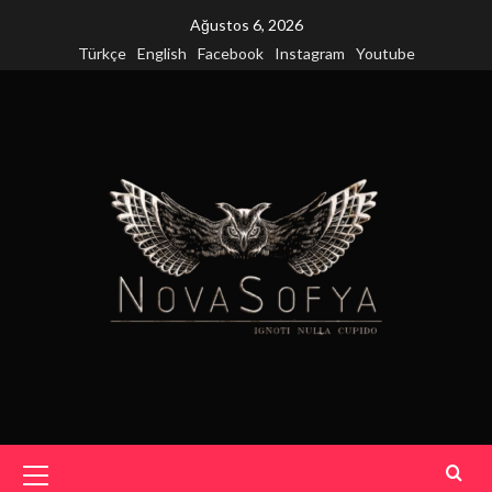
Skip
Ağustos 6, 2026
to
Türkçe
English
Facebook
Instagram
Youtube
content
Primary
Menu