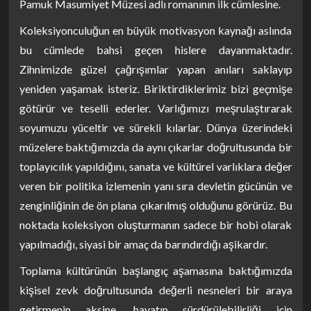
Pamuk Masumiyet Müzesi adlı romanının ilk cümlesine.
Koleksiyonculuğun en büyük motivasyon kaynağı aslında
bu cümlede bahsi geçen hislere dayanmaktadır.
Zihnimizde güzel çağrışımlar yapan anıları saklayıp
yeniden yaşamak isteriz. Biriktirdiklerimiz bizi geçmişe
götürür ve teselli ederler. Varlığımızı meşrulaştırarak
soyumuzu yüceltir ve sürekli kılarlar. Dünya üzerindeki
müzelere baktığımızda da aynı çıkarlar doğrultusunda bir
toplayıcılık yapıldığını, sanata ve kültürel varlıklara değer
veren bir politika izlemenin yanı sıra devletin gücünün ve
zenginliğinin de ön plana çıkarılmış olduğunu görürüz. Bu
noktada koleksiyon oluşturmanın sadece bir hobi olarak
yapılmadığı, siyasi bir amaç da barındırdığı aşikardır.
Toplama kültürünün başlangıç aşamasına baktığımızda
kişisel zevk doğrultusunda değerli nesneleri bir araya
getirmenin aksine, hayatın sürdürülebilirliği için