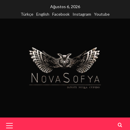
Skip
Ağustos 6, 2026
to
Türkçe
English
Facebook
Instagram
Youtube
content
Primary
Menu