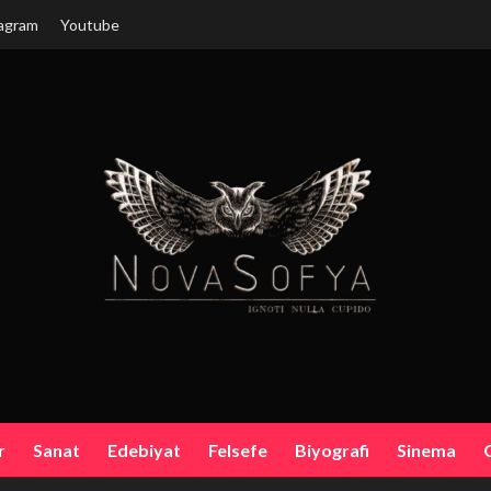
agram
Youtube
r
Sanat
Edebiyat
Felsefe
Biyografi
Sinema