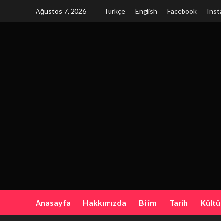
Skip
Ağustos 7, 2026
Türkçe
English
Facebook
Inst
to
content
Anasayfa
Hakkımızda
Bilim
Tarih
Kültü