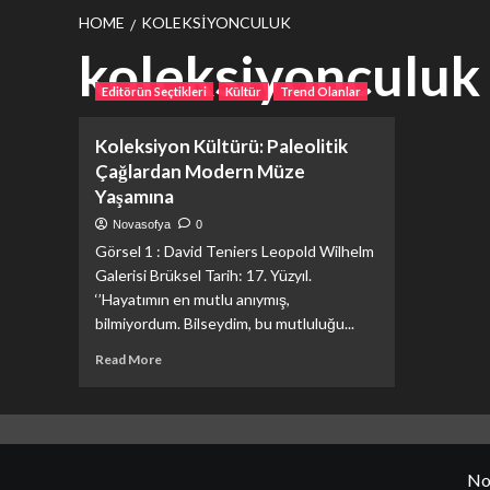
HOME
KOLEKSIYONCULUK
koleksiyonculuk
Editörün Seçtikleri
Kültür
Trend Olanlar
Koleksiyon Kültürü: Paleolitik
Çağlardan Modern Müze
Yaşamına
Novasofya
0
Görsel 1 : David Teniers Leopold Wilhelm
Galerisi Brüksel Tarih: 17. Yüzyıl.
‘’Hayatımın en mutlu anıymış,
bilmiyordum. Bilseydim, bu mutluluğu...
Read
Read More
more
about
Koleksiyon
Kültürü:
Paleolitik
No
Çağlardan