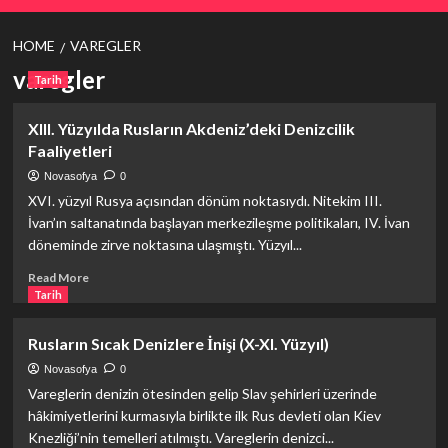
HOME
VAREGLER
varegler
Tarih
XIII. Yüzyılda Rusların Akdeniz’deki Denizcilik
Faaliyetleri
Novasofya
0
XVI. yüzyıl Rusya açısından dönüm noktasıydı. Nitekim III.
İvan’ın saltanatında başlayan merkezileşme politikaları, IV. İvan
döneminde zirve noktasına ulaşmıştı. Yüzyıl...
Read
Read More
more
Tarih
about
XIII.
Rusların Sıcak Denizlere İnişi (X-XI. Yüzyıl)
Yüzyılda
Rusların
Novasofya
0
Akdeniz’deki
Vareglerin denizin ötesinden gelip Slav şehirleri üzerinde
Denizcilik
hâkimiyetlerini kurmasıyla birlikte ilk Rus devleti olan Kiev
Faaliyetleri
Knezliği’nin temelleri atılmıştı. Vareglerin denizci...