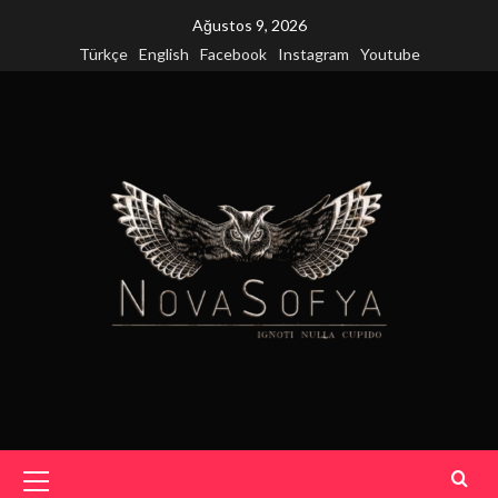
Skip
Ağustos 9, 2026
to
Türkçe
English
Facebook
Instagram
Youtube
content
Primary
Menu