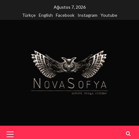
Skip
Ağustos 7, 2026
to
Türkçe
English
Facebook
Instagram
Youtube
content
Primary
Menu