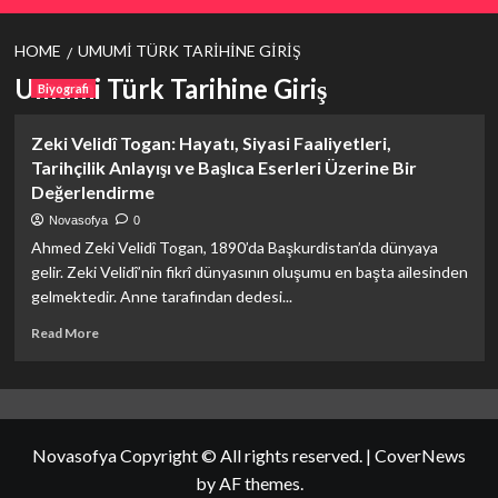
HOME
UMUMI TÜRK TARIHINE GIRIŞ
Umumi Türk Tarihine Giriş
Biyografi
Zeki Velidî Togan: Hayatı, Siyasi Faaliyetleri,
Tarihçilik Anlayışı ve Başlıca Eserleri Üzerine Bir
Değerlendirme
Novasofya
0
Ahmed Zeki Velidî Togan, 1890’da Başkurdistan’da dünyaya
gelir. Zeki Velidî’nin fikrî dünyasının oluşumu en başta ailesinden
gelmektedir. Anne tarafından dedesi...
Read
Read More
more
about
Zeki
Velidî
Togan:
Novasofya Copyright © All rights reserved.
|
CoverNews
Hayatı,
Siyasi
by AF themes.