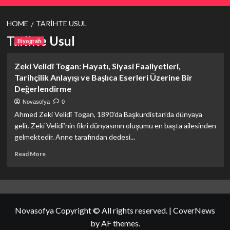
HOME
TARIHTE USUL
Tarihte Usul
Biyografi
Zeki Velidî Togan: Hayatı, Siyasi Faaliyetleri,
Tarihçilik Anlayışı ve Başlıca Eserleri Üzerine Bir
Değerlendirme
Novasofya
0
Ahmed Zeki Velidî Togan, 1890’da Başkurdistan’da dünyaya
gelir. Zeki Velidî’nin fikrî dünyasının oluşumu en başta ailesinden
gelmektedir. Anne tarafından dedesi...
Read
Read More
more
about
Zeki
Velidî
Togan:
Novasofya Copyright © All rights reserved.
|
CoverNews
Hayatı,
Siyasi
by AF themes.