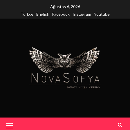
Skip
Ağustos 6, 2026
to
Türkçe
English
Facebook
Instagram
Youtube
content
Primary
Menu