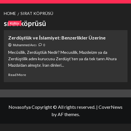
HOME
SIRAT KÖPRÜSÜ
sırat köprüsü
Kültür
Zerdüştlük ve İslamiyet: Benzerlikler Üzerine
Muhammed Avcı
0
Mecûsîlik, Zerdüştlük Nedir? Mecusilik, Mazdeizm ya da
Zerdüştilik adını kurucusu Zerdüşt’ten ya da tek tanrı Ahura
Mazda’dan almıştır. İran dinleri...
Read
Read More
more
about
Zerdüştlük
ve
İslamiyet:
Novasofya Copyright © All rights reserved.
|
CoverNews
Benzerlikler
Üzerine
by AF themes.