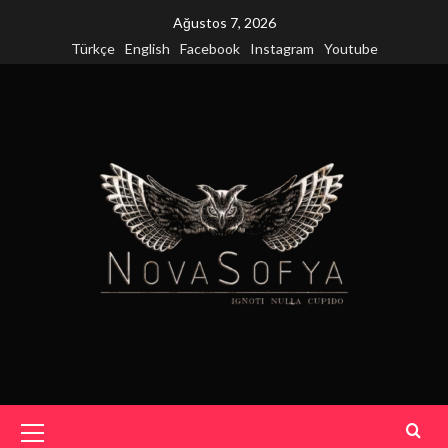
Skip
Ağustos 7, 2026
to
Türkçe
English
Facebook
Instagram
Youtube
content
Primary
Menu