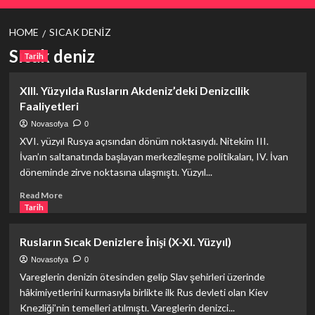
HOME
SICAK DENIZ
Sıcak deniz
Tarih
XIII. Yüzyılda Rusların Akdeniz’deki Denizcilik
Faaliyetleri
Novasofya
0
XVI. yüzyıl Rusya açısından dönüm noktasıydı. Nitekim III.
İvan’ın saltanatında başlayan merkezileşme politikaları, IV. İvan
döneminde zirve noktasına ulaşmıştı. Yüzyıl...
Read
Read More
more
Tarih
about
XIII.
Rusların Sıcak Denizlere İnişi (X-XI. Yüzyıl)
Yüzyılda
Rusların
Novasofya
0
Akdeniz’deki
Vareglerin denizin ötesinden gelip Slav şehirleri üzerinde
Denizcilik
hâkimiyetlerini kurmasıyla birlikte ilk Rus devleti olan Kiev
Faaliyetleri
Knezliği’nin temelleri atılmıştı. Vareglerin denizci...