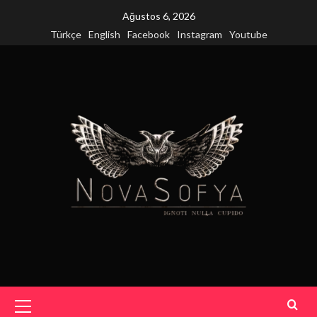
Skip
Ağustos 6, 2026
to
Türkçe
English
Facebook
Instagram
Youtube
content
Primary
Menu