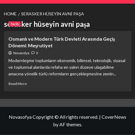
HOME
SERASKER HÜSEYIN AVNI PAŞA
serasker hüseyin avni paşa
Tarih
Osmanlı ve Modern Türk Devleti Arasında Geçiş
Dönemi: Meşrutiyet
Novasofya
0
Modernleşme toplumların ekonomik, bilimsel, teknolojik, siyasal
ve toplumsal alanlarda refaha en yakın düzeye ulaşabilme
amacına yönelik türlü reformların gerçekleşmesine zemin...
Read
Read More
more
about
Osmanlı
ve
Modern
Novasofya Copyright © All rights reserved.
|
CoverNews
Türk
Devleti
by AF themes.
Arasında
Geçiş