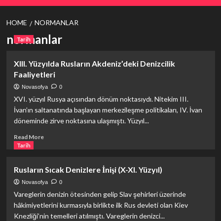
HOME
NORMANLAR
normanlar
Tarih
XIII. Yüzyılda Rusların Akdeniz’deki Denizcilik
Faaliyetleri
Novasofya
0
XVI. yüzyıl Rusya açısından dönüm noktasıydı. Nitekim III.
İvan’ın saltanatında başlayan merkezileşme politikaları, IV. İvan
döneminde zirve noktasına ulaşmıştı. Yüzyıl...
Read
Read More
more
Tarih
about
XIII.
Rusların Sıcak Denizlere İnişi (X-XI. Yüzyıl)
Yüzyılda
Rusların
Novasofya
0
Akdeniz’deki
Vareglerin denizin ötesinden gelip Slav şehirleri üzerinde
Denizcilik
hâkimiyetlerini kurmasıyla birlikte ilk Rus devleti olan Kiev
Faaliyetleri
Knezliği’nin temelleri atılmıştı. Vareglerin denizci...