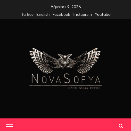
Skip
Ağustos 9, 2026
to
Türkçe
English
Facebook
Instagram
Youtube
content
Primary
Menu