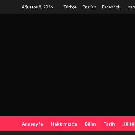
Skip
Ağustos 8, 2026
Türkçe
English
Facebook
Inst
to
content
Anasayfa
Hakkımızda
Bilim
Tarih
Kültü