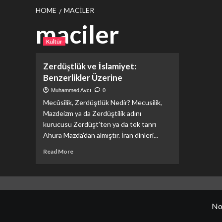
HOME
MACILER
maciler
Kültür
Zerdüştlük ve İslamiyet:
Benzerlikler Üzerine
Muhammed Avcı
0
Mecûsîlik, Zerdüştlük Nedir? Mecusilik,
Mazdeizm ya da Zerdüştilik adını
kurucusu Zerdüşt’ten ya da tek tanrı
Ahura Mazda’dan almıştır. İran dinleri...
Read
Read More
more
about
Zerdüştlük
ve
İslamiyet:
No
Benzerlikler
Üzerine