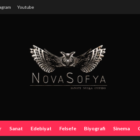
agram
Youtube
r
Sanat
Edebiyat
Felsefe
Biyografi
Sinema