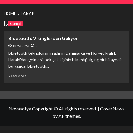
HOME
LAKAP
lakap
Güncel
Bluetooth: Vikinglerden Geliyor
Novasofya
0
Bluetooth teknolojisinin adının Danimarka ve Norveç kralı I.
Harald'dan gelmesi, pek çok kişinin bilmediği ilginç bir hikayedir.
Bu yazıda, Bluetooth...
Read
Read More
more
about
Bluetooth:
Vikinglerden
Geliyor
Novasofya Copyright © All rights reserved.
|
CoverNews
by AF themes.