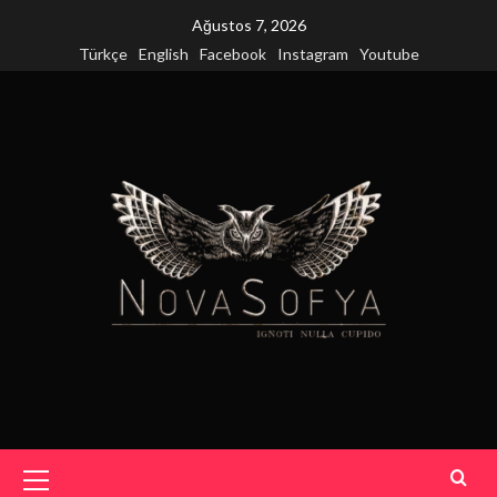
Skip
Ağustos 7, 2026
to
Türkçe
English
Facebook
Instagram
Youtube
content
Primary
Menu