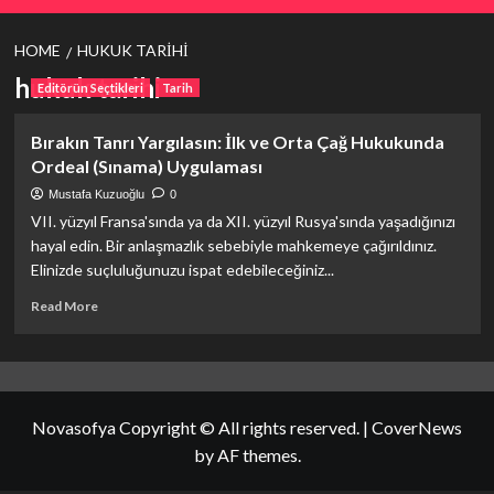
HOME
HUKUK TARIHI
hukuk tarihi
Editörün Seçtikleri
Tarih
Bırakın Tanrı Yargılasın: İlk ve Orta Çağ Hukukunda
Ordeal (Sınama) Uygulaması
Mustafa Kuzuoğlu
0
VII. yüzyıl Fransa'sında ya da XII. yüzyıl Rusya'sında yaşadığınızı
hayal edin. Bir anlaşmazlık sebebiyle mahkemeye çağırıldınız.
Elinizde suçluluğunuzu ispat edebileceğiniz...
Read
Read More
more
about
Bırakın
Tanrı
Yargılasın:
Novasofya Copyright © All rights reserved.
|
CoverNews
İlk
ve
by AF themes.
Orta
Çağ