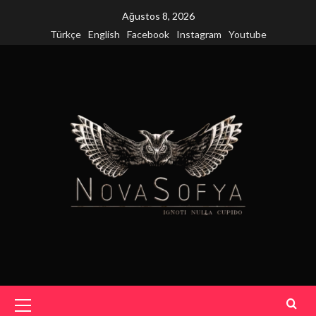
Skip
Ağustos 8, 2026
to
Türkçe
English
Facebook
Instagram
Youtube
content
Primary
Menu