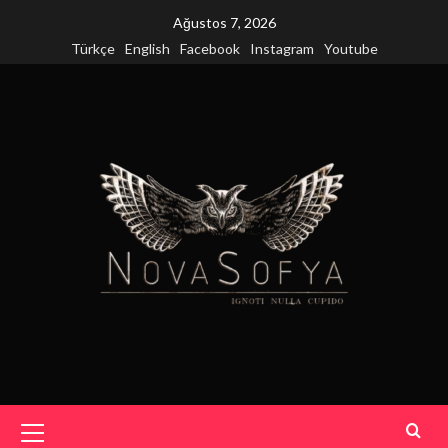
Skip
Ağustos 7, 2026
to
Türkçe
English
Facebook
Instagram
Youtube
content
Primary
Menu