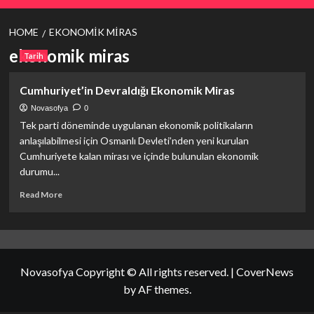
HOME
EKONOMIK MIRAS
ekonomik miras
Tarih
Cumhuriyet’in Devraldığı Ekonomik Miras
Novasofya
0
Tek parti döneminde uygulanan ekonomik politikaların
anlaşılabilmesi için Osmanlı Devleti’nden yeni kurulan
Cumhuriyete kalan mirası ve içinde bulunulan ekonomik
durumu...
Read
Read More
more
about
Cumhuriyet’in
Devraldığı
Ekonomik
Novasofya Copyright © All rights reserved.
|
CoverNews
Miras
by AF themes.