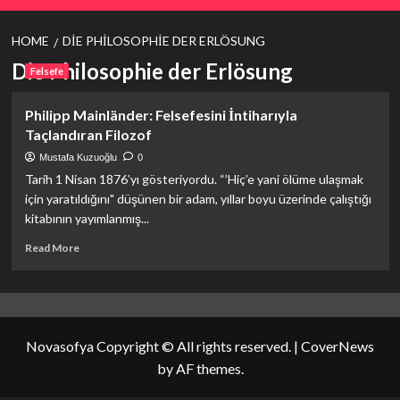
HOME
DIE PHILOSOPHIE DER ERLÖSUNG
Die Philosophie der Erlösung
Felsefe
Philipp Mainländer: Felsefesini İntiharıyla
Taçlandıran Filozof
Mustafa Kuzuoğlu
0
Tarih 1 Nisan 1876’yı gösteriyordu. “’Hiç’e yani ölüme ulaşmak
için yaratıldığını" düşünen bir adam, yıllar boyu üzerinde çalıştığı
kitabının yayımlanmış...
Read
Read More
more
about
<strong>Philipp
Mainländer:
Felsefesini
Novasofya Copyright © All rights reserved.
|
CoverNews
İntiharıyla
Taçlandıran
by AF themes.
Filozof</strong>