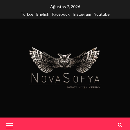
Skip
Ağustos 7, 2026
to
Türkçe
English
Facebook
Instagram
Youtube
content
Primary
Menu