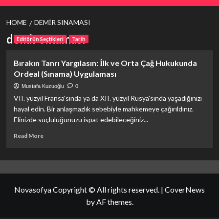
HOME
DEMIR SINAMASI
demir sınaması
Editörün Seçtikleri
Tarih
Bırakın Tanrı Yargılasın: İlk ve Orta Çağ Hukukunda
Ordeal (Sınama) Uygulaması
Mustafa Kuzuoğlu
0
VII. yüzyıl Fransa'sında ya da XII. yüzyıl Rusya'sında yaşadığınızı
hayal edin. Bir anlaşmazlık sebebiyle mahkemeye çağırıldınız.
Elinizde suçluluğunuzu ispat edebileceğiniz...
Read
Read More
more
about
Bırakın
Tanrı
Yargılasın:
Novasofya Copyright © All rights reserved.
|
CoverNews
İlk
ve
by AF themes.
Orta
Çağ