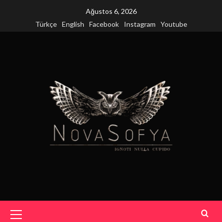
Skip
Ağustos 6, 2026
to
Türkçe
English
Facebook
Instagram
Youtube
content
Primary
Menu