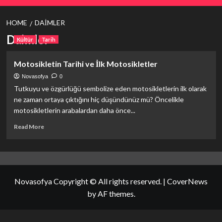
HOME
DAIMLER
Daimler
Kültür
Tarih
Motosikletin Tarihi ve İlk Motosikletler
Novasofya
0
Tutkuyu ve özgürlüğü sembolize eden motosikletlerin ilk olarak
ne zaman ortaya çıktığını hiç düşündünüz mü? Öncelikle
motosikletlerin arabalardan daha önce...
Read
Read More
more
about
Motosikletin
Tarihi
ve
Novasofya Copyright © All rights reserved.
|
CoverNews
İlk
Motosikletler
by AF themes.