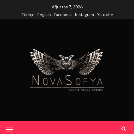
Skip
Ağustos 7, 2026
to
Türkçe
English
Facebook
Instagram
Youtube
content
Primary
Menu