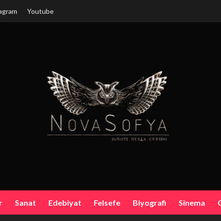
agram
Youtube
r
Sanat
Edebiyat
Felsefe
Biyografi
Sinema