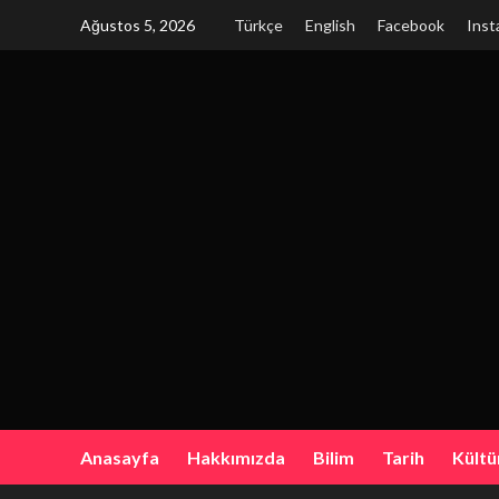
Skip
Ağustos 5, 2026
Türkçe
English
Facebook
Inst
to
content
Anasayfa
Hakkımızda
Bilim
Tarih
Kültü