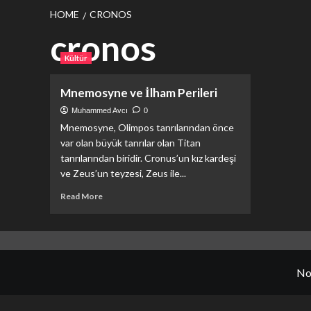
HOME
CRONOS
cronos
Kültür
Mnemosyne ve İlham Perileri
Muhammed Avcı
0
Mnemosyne, Olimpos tanrılarından önce
var olan büyük tanrılar olan Titan
tanrılarından biridir. Cronus’un kız kardeşi
ve Zeus’un teyzesi, Zeus ile...
Read
Read More
more
about
Mnemosyne
ve
İlham
No
Perileri