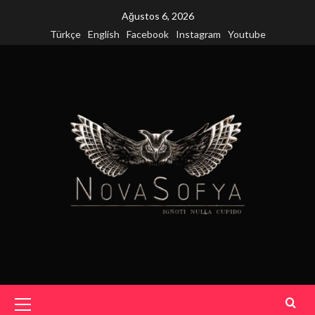
Skip
Ağustos 6, 2026
to
Türkçe
English
Facebook
Instagram
Youtube
content
Primary
Menu