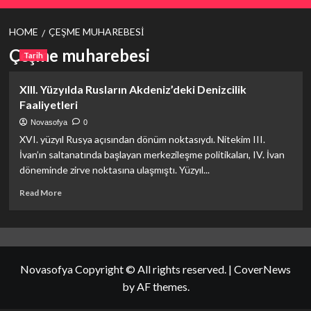
HOME
ÇEŞME MUHAREBESI
Çeşme muharebesi
Tarih
XIII. Yüzyılda Rusların Akdeniz’deki Denizcilik
Faaliyetleri
Novasofya
0
XVI. yüzyıl Rusya açısından dönüm noktasıydı. Nitekim III.
İvan’ın saltanatında başlayan merkezileşme politikaları, IV. İvan
döneminde zirve noktasına ulaşmıştı. Yüzyıl...
Read
Read More
more
about
XIII.
Yüzyılda
Rusların
Novasofya Copyright © All rights reserved.
|
CoverNews
Akdeniz’deki
Denizcilik
by AF themes.
Faaliyetleri