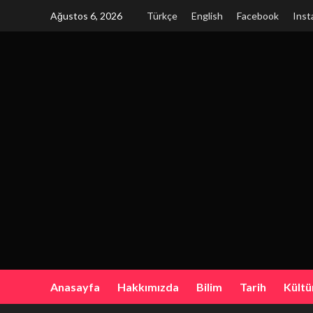
Skip
Ağustos 6, 2026
Türkçe
English
Facebook
Inst
to
content
Anasayfa
Hakkımızda
Bilim
Tarih
Kültü