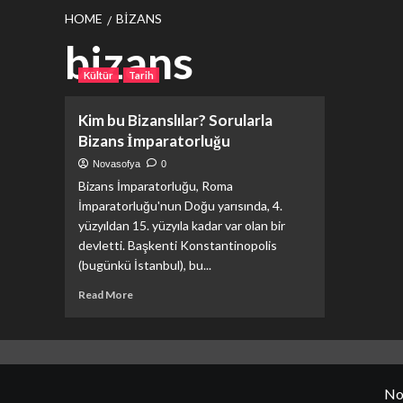
HOME
BIZANS
bizans
Kültür
Tarih
Kim bu Bizanslılar? Sorularla
Bizans İmparatorluğu
Novasofya
0
Bizans İmparatorluğu, Roma
İmparatorluğu'nun Doğu yarısında, 4.
yüzyıldan 15. yüzyıla kadar var olan bir
devletti. Başkenti Konstantinopolis
(bugünkü İstanbul), bu...
Read
Read More
more
about
Kim
bu
Bizanslılar?
No
Sorularla