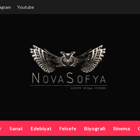
agram
Youtube
r
Sanat
Edebiyat
Felsefe
Biyografi
Sinema