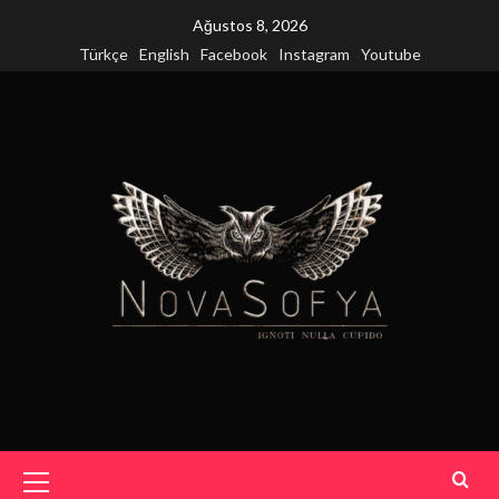
Skip
Ağustos 8, 2026
to
Türkçe
English
Facebook
Instagram
Youtube
content
Primary
Menu