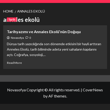
HOME
ANNALES EKOLÜ
annales ekolü
Tarih
Tarihyazımı ve Annales Ekolü’nün Doğuşu
Novasofya
0
Dünya tarih yazıcılığında son dönemde etkisini bir hayli arttıran
Anneles Ekolü, tarih biliminde adeta yeni sahaların kapılarını
açtı. Coğrafya, sosyoloji,...
Read
Read More
more
about
Tarihyazımı
ve
Annales
Novasofya Copyright © All rights reserved.
|
CoverNews
Ekolü’nün
Doğuşu
by AF themes.