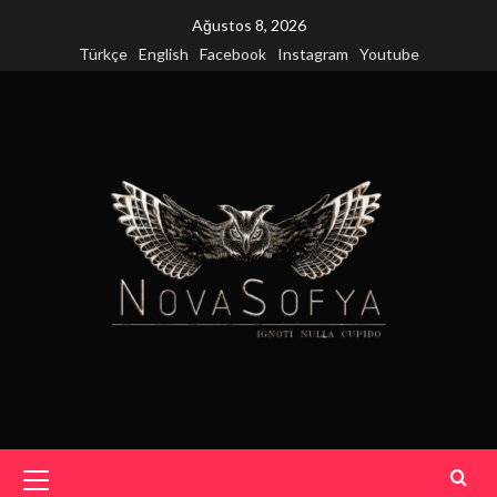
Skip
Ağustos 8, 2026
to
Türkçe
English
Facebook
Instagram
Youtube
content
Primary
Menu