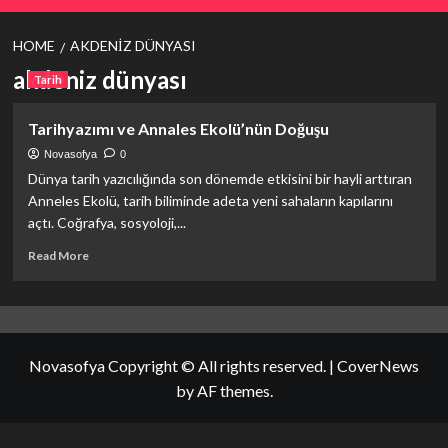
HOME
AKDENIZ DÜNYASI
akdeniz dünyası
Tarih
Tarihyazımı ve Annales Ekolü’nün Doğuşu
Novasofya
0
Dünya tarih yazıcılığında son dönemde etkisini bir hayli arttıran
Anneles Ekolü, tarih biliminde adeta yeni sahaların kapılarını
açtı. Coğrafya, sosyoloji,...
Read
Read More
more
about
Tarihyazımı
ve
Annales
Novasofya Copyright © All rights reserved.
|
CoverNews
Ekolü’nün
Doğuşu
by AF themes.