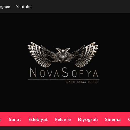
agram
Youtube
r
Sanat
Edebiyat
Felsefe
Biyografi
Sinema