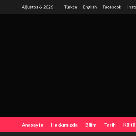
Skip
Ağustos 6, 2026
Türkçe
English
Facebook
Inst
to
content
Anasayfa
Hakkımızda
Bilim
Tarih
Kültü