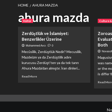
HOME
AHURA MAZDA
ahura mazda
Kültür
Culture &
Zerdüştlük ve İslamiyet:
Zoroast
Benzerlikler Üzerine
Evaluat
Both
Muhammed Avcı
0
Mecûsîlik, Zerdüştlük Nedir? Mecusilik,
Novasof
Mazdeizm ya da Zerdüştilik adını
Magusism
kurucusu Zerdüşt’ten ya da tek tanrı
was named
Ahura Mazda’dan almıştır. İran dinleri...
or the m
is differ f
Read
Read More
more
Read Mor
about
Zerdüştlük
ve
İslamiyet:
Benzerlikler
Üzerine
No