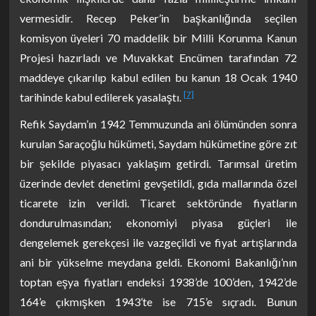
vermesidir. Recep Peker’in başkanlığında seçilen
komisyon üyeleri 70 maddelik bir Milli Korunma Kanun
Projesi hazırladı ve Muvakkat Encümen tarafından 72
maddeye çıkarılıp kabul edilen bu kanun 18 Ocak 1940
[7]
tarihinde kabul edilerek yasalaştı.
Refik Saydam’ın 1942 Temmuzunda ani ölümünden sonra
kurulan Saraçoğlu hükümeti, Saydam hükümetine göre zıt
bir şekilde piyasacı yaklaşım getirdi. Tarımsal üretim
üzerinde devlet denetimi gevşetildi, gıda mallarında özel
ticarete izin verildi. Ticaret sektöründe fiyatların
dondurulmasından; ekonomiyi piyasa güçleri ile
dengelemek gerekçesi ile vazgeçildi ve fiyat artışlarında
ani bir yükselme meydana geldi. Ekonomi Bakanlığı’nın
toptan eşya fiyatları endeksi 1938’de 100’den, 1942’de
164’e çıkmışken 1943’te ise 715’e sıçradı. Bunun