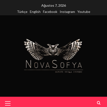
Skip
Ağustos 7, 2026
to
Türkçe
English
Facebook
Instagram
Youtube
content
Primary
Menu