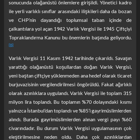
sonucunda olağanüstü önlemlere girişildi. Yönetici kadro
ile yerli varlıklı sınıflar arasındaki ilişkileri daha da bozan
ve CHP’nin dayandığı toplumsal taban içinde de
çalkantılara yol açan 1942 Varlık Vergisi ile 1945 Çiftçiyi
Topraklandırma Kanunu bu önemlerin başında geliyordu.
[8]
Varlık Vergisi 11 Kasım 1942 tarihinde çıkarıldı. Savaşın
yarattığı olağanüstü koşullardan doğan Varlık Vergisi,
yeni baştan çiftçiye yüklenmeden ana hedef olarak ticaret
burjuvazisinin vergilendirilmesi öngörüldü. Fakat ağırlıklı
olarak azınlıklara uygulandı. Varlık Vergisi ile toplam 315
milyon lira toplandı. Bu toplamın %70 dolayındaki kısmı
yalnızca İstanbul’dan toplandı ve %85’i gayrimüslimlerden
alındı. Burada gayrimüslimlerden alınan vergi payı %60
civarındadır. Bu durum Varlık Vergisi uygulamasının çok
eleştirilmesine neden oldu. Daha çok azınlıklardan