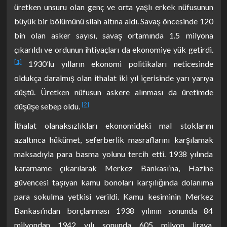
üretken unsuru olan genç ve orta yaşlı erkek nüfusunun
büyük bir bölümünü silah altına aldı. Savaş öncesinde 120
bin olan asker sayısı, savaş ortamında 1.5 milyona
çıkarıldı ve ordunun ihtiyaçları da ekonomiye yük getirdi.
[1]
1930’lu yılların ekonomi politikaları neticesinde
oldukça daralmış olan ithalat iki yıl içerisinde yarı yarıya
düştü. Üretken nüfusun askere alınması da üretimde
[2]
düşüşe sebep oldu.
İthalat olanaksızlıkları ekonomideki mal stoklarını
azaltınca hükümet, seferberlik masraflarını karşılamak
maksadıyla para basma yolunu tercih etti. 1938 yılında
kararname çıkarılarak Merkez Bankası’na, Hazine
güvencesi taşıyan kamu bonoları karşılığında dolanıma
para sokulma yetkisi verildi. Kamu kesiminin Merkez
Bankası’ndan borçlanması 1938 yılının sonunda 84
milyondan 1942 yılı sonunda 605 milyon liraya,