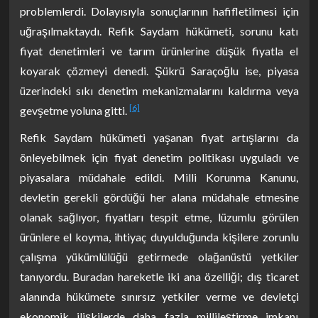
problemlerdi. Dolayısıyla sonuçlarının hafifletilmesi için
uğraşılmaktaydı. Refik Saydam hükümeti, sorunu katı
fiyat denetimleri ve tarım ürünlerine düşük fiyatla el
koyarak çözmeyi denedi. Şükrü Saraçoğlu ise, piyasa
üzerindeki sıkı denetim mekanizmalarını kaldırma veya
[6]
gevşetme yoluna gitti.
Refik Saydam hükümeti yaşanan fiyat artışlarını da
önleyebilmek için fiyat denetim politikası uyguladı ve
piyasalara müdahale edildi. Milli Korunma Kanunu,
devletin gerekli gördüğü her alana müdahale etmesine
olanak sağlıyor, fiyatları tespit etme, lüzumlu görülen
ürünlere el koyma, ihtiyaç duyulduğunda kişilere zorunlu
çalışma yükümlülüğü getirmede olağanüstü yetkiler
tanıyordu. Buradan hareketle iki ana özelliği; dış ticaret
alanında hükümete sınırsız yetkiler verme ve devletçi
ekonomik ilişkilerde daha fazla millileştirme imkanı