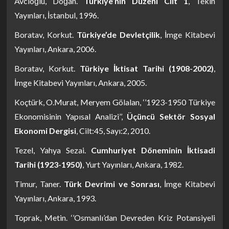
Avcıoğlu, Doğan.
Türkiye’nin Düzeni Cilt 1
, Tekin
Yayınları, İstanbul, 1996.
Boratav, Korkut.
Türkiye’de Devletçilik
, İmge Kitabevi
Yayınları, Ankara, 2006.
Boratav, Korkut.
Türkiye İktisat Tarihi (1908-2002)
,
İmge Kitabevi Yayınları, Ankara, 2005.
Koçtürk, O.Murat, Meryem Gölalan, ‘’1923-1950 Türkiye
Ekonomisinin Yapısal Analizi’’,
Üçüncü Sektör Sosyal
Ekonomi Dergisi
, Cilt:45, Sayı:2, 2010.
Tezel, Yahya Sezai.
Cumhuriyet Döneminin İktisadi
Tarihi (1923-1950)
, Yurt Yayınları, Ankara, 1982.
Timur, Taner.
Türk Devrimi ve Sonrası
, İmge Kitabevi
Yayınları, Ankara, 1993.
Toprak, Metin. ‘’Osmanlı’dan Devreden Kriz Potansiyeli