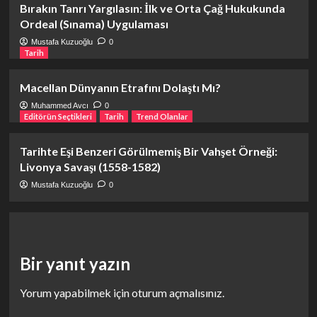
Bırakın Tanrı Yargılasın: İlk ve Orta Çağ Hukukunda
Ordeal (Sınama) Uygulaması
Mustafa Kuzuoğlu
0
Tarih
Macellan Dünyanın Etrafını Dolaştı Mı?
Muhammed Avcı
0
Editörün Seçtikleri
Tarih
Trend Olanlar
Tarihte Eşi Benzeri Görülmemiş Bir Vahşet Örneği:
Livonya Savaşı (1558-1582)
Mustafa Kuzuoğlu
0
Bir yanıt yazın
Yorum yapabilmek için
oturum açmalısınız
.