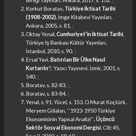
Birliği Yayınları, Ankara, 2017, s. 152.
↑
Korkut Boratav
, Türkiye İktisat Tarihi
(1908-2002)
, İmge Kitabevi Yayınları,
Ankara, 2005, s. 81.
↑
Oktay Yenal,
Cumhuriyet’in İktisat Tarihi
,
Türkiye İş Bankası Kültür Yayınları,
İstanbul, 2010, s. 90.
↑
Ersal Yavi,
Batırılan Bir Ülke Nasıl
Kurtarılır
?, Yazıcı Yayınevi, İzmir, 2001, s.
540.
↑
Boratav, s. 82-83.
↑
Boratav, s. 83-84.
↑
Yenal, s. 91, Yücel, s. 153, O.Murat Koçtürk,
Meryem Gölalan, ‘’1923-1950 Türkiye
Ekonomisinin Yapısal Analizi’’
, Üçüncü
Sektör Sosyal Ekonomi Dergisi
, Cilt:45,