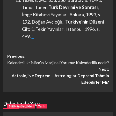
Tezel, s. 245, 353, 356, Boratav, s. 90-91,
Timur Taner,
Türk Devrimi ve Sonrası
,
İmge Kitabevi Yayınları, Ankara, 1993, s.
192, Doğan Avcıoğlu,
Türkiye’nin Düzeni
Cilt: 1, Tekin Yayınları, İstanbul, 1996, s.
499.
↑
Post
Previous:
Kalenderîlik: İslâm’ın Marjinal Yorumu: Kalenderîlik nedir?
navigation
Next:
Astroloji ve Deprem – Astrologlar Depremi Tahmin
Edebilirler Mi?
Daha Fazla Yazı
Editörün Seçtikleri
Tarih