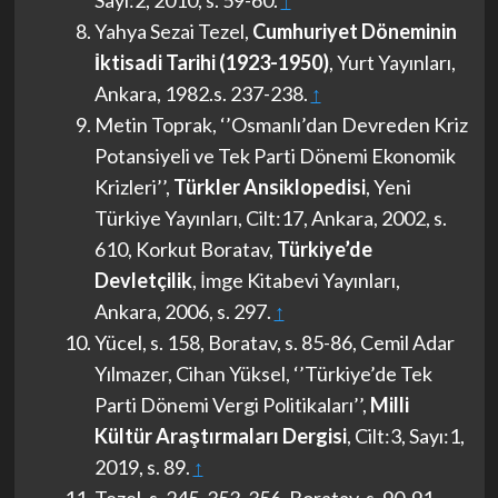
Sayı:2, 2010, s. 59-60.
↑
Yahya Sezai Tezel,
Cumhuriyet Döneminin
İktisadi Tarihi (1923-1950)
, Yurt Yayınları,
Ankara, 1982.s. 237-238.
↑
Metin Toprak, ‘’Osmanlı’dan Devreden Kriz
Potansiyeli ve Tek Parti Dönemi Ekonomik
Krizleri’’,
Türkler Ansiklopedisi
, Yeni
Türkiye Yayınları, Cilt:17, Ankara, 2002, s.
610, Korkut Boratav,
Türkiye’de
Devletçilik
, İmge Kitabevi Yayınları,
Ankara, 2006, s. 297.
↑
Yücel, s. 158, Boratav, s. 85-86, Cemil Adar
Yılmazer, Cihan Yüksel, ‘’Türkiye’de Tek
Parti Dönemi Vergi Politikaları’’,
Milli
Kültür Araştırmaları Dergisi
, Cilt:3, Sayı:1,
2019, s. 89.
↑