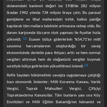
dolanımdaki banknot değeri ise 1938’de 282 milyon
liradan 1942 yılında 734 milyon liraya çıktı. Bu parasal
genişleme ve ithal mallarındaki kıtlık, halkın paniğe
kapılarak tüm mallara talebinin artmasına sebep oldu. Bu
durum karşısında tüccarın stok yapması ile fiyatlar hızla
[3]
yükseldi.
Esasen bütçe giderlerinin %54,71’ini milli
savunma harcamalarının oluşturduğu bir savaş
ekonomisinde devletin para ihtiyacı arttı ve hem normal
vergileri attırmak hem de olağanüstü vergiler koymak
[4]
suretiyle bütçe gelirlerinin yükseltilmesi istendi.
Refik Saydam hükümetinin savaşta uygulamaya çalıştığı
bazı ekonomik önlemler; Milli Korunma Kanunu, Varlık
Vergisi, Toprak Mahsulleri Vergisi, Çiftçiyi
Topraklandırma Kanunu’dur. Tüm bunların yanı sıra Köy
Enstitüleri ve Milli Eğitim Bakanlığı’nın hümanist ve