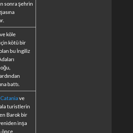
 sonra şehrin
nşasına
r.
ve köle
için kötü bir
lan bu İngiliz
Adaları
çoğu,
ardından
ına battı.
,
Catania
ve
ala turistlerin
ken Barok bir
yeniden inşa
 önce