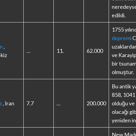
neredeys
edildi.
1755 yılın
depremi
C
on
,
uzaklardan
…
11.
62.000
kiz
ve Karayip
bir tsuna
olmuştur.
Bu antik y
858, 1041
z
, İran
7.7
…
200.000
olduğu ve
olacağı gibi
yeniden in
New Madri