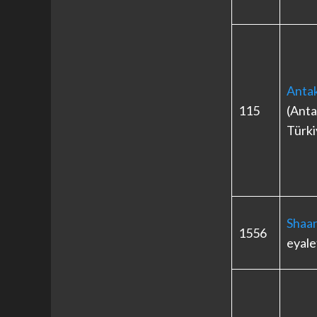
Anta
115
(Anta
Türki
Shaan
1556
eyale