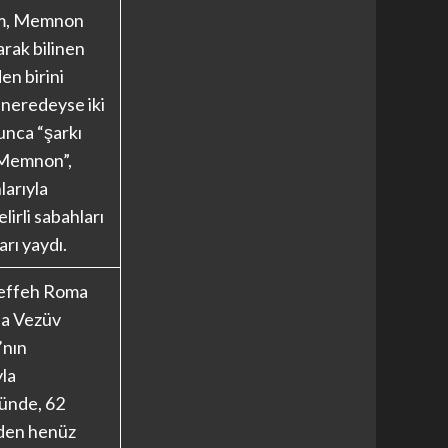
m, Memnon
arak bilinen
en birini
e neredeyse iki
unca “şarkı
 Memnon”,
larıyla
elirli sabahları
arı yaydı.
reffeh Roma
da Vezüv
’nın
la
ünde, 62
den henüz