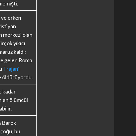
memişti.
 ve erken
istiyan
n merkezi olan
irçok yıkıcı
aruz kaldı;
ete gelen Roma
ru
Trajan’ı
 öldürüyordu.
e kadar
n en ölümcül
bilir.
 Barok
n çoğu, bu