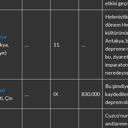
etkisi geç
Helenistik
dönem Hır
kültürünü
kya
Antakya, b
kya,
…
11.
…
depreme m
ye)
bu, ziyar
imparato
neredeyse
Bu şimdiy
xi
…
IX
830.000
kaydedile
ti, Çin
deprem ola
Cuzco’nun
anıtlarını