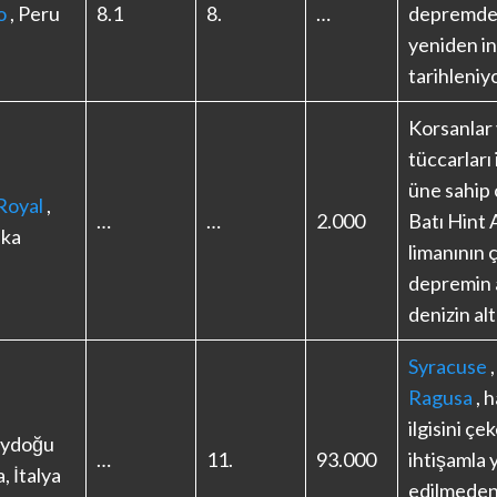
o
, Peru
8.1
8.
…
depremden
yeniden i
tarihleniyo
Korsanlar 
tüccarları 
üne sahip o
Royal
,
…
…
2.000
Batı Hint 
ika
limanının 
depremin 
denizin alt
Syracuse
Ragusa
, h
ilgisini çe
ydoğu
…
11.
93.000
ihtişamla 
a, İtalya
edilmeden