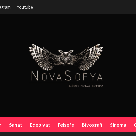
agram
Youtube
r
Sanat
Edebiyat
Felsefe
Biyografi
Sinema