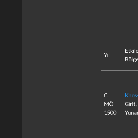
Etkil
Yıl
Bölg
C.
Knos
MÖ
Girit,
1500
Yuna