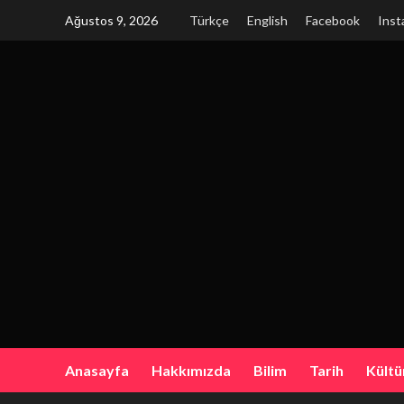
Skip
Ağustos 9, 2026
Türkçe
English
Facebook
Inst
to
content
Anasayfa
Hakkımızda
Bilim
Tarih
Kültü