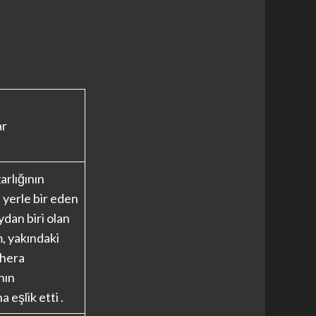
ar
rlığının
 yerle bir eden
ydan biri olan
, yakındaki
Thera
nın
 eşlik etti .