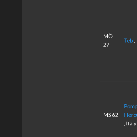
MÖ
Teb
,
27
Pomp
MS 62
Herc
, İtal