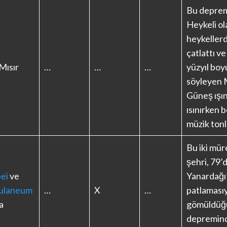
Bu depre
Heykeli ol
heykellerd
çatlattı v
 Mısır
…
…
…
yüzyıl boy
söyleyen
Güneş ışın
ısınırken b
müzik tonl
Bu iki mü
şehri, 79’
ei
ve
Yanardağı
ulaneum
…
X
…
patlamasıy
ya
gömüldüğ
depremin