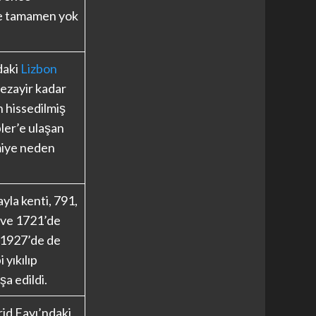
e tamamen yok
daki
Lizbon
ezayir kadar
 hissedilmiş
ler’e ulaşan
miye neden
ayla kenti, 791,
 ve 1721’de
 1927’de de
 yıkılıp
şa edildi.
d Fayı’ndaki