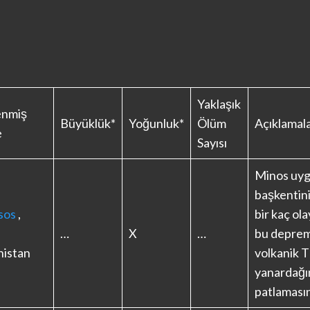
Yaklaşık
enmiş
Büyüklük*
Yoğunluk*
Ölüm
Açıklamal
e
Sayısı
Minos uyga
başkentini
sos
,
bir kaç ola
…
X
…
bu deprem
nistan
volkanik 
yanardağı
patlamasına