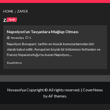
HOME
ZAFER
zafer
Tarih
Napolyon’un Tavşanlara Mağlup Olması
Novasofya
0
Napolyon Bonapart, tarihin en büyük komutanlarından biri
olarak kabul edilir. Avrupa'nın büyük bir bölümünü fetheden ve
Fransız İmparatorluğu'nu kuran Napolyon,...
Read
Read More
more
about
Napolyon’un
Tavşanlara
Mağlup
Novasofya Copyright © All rights reserved.
|
CoverNews
Olması
by AF themes.