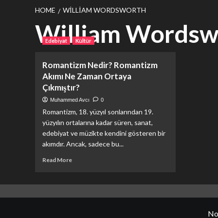
HOME
WILLIAM WORDSWORTH
William Wordsw
Edebiyat
Kültür
Romantizm Nedir? Romantizm
Akımı Ne Zaman Ortaya
Çıkmıştır?
Muhammed Avcı
0
Romantizm, 18. yüzyıl sonlarından 19.
yüzyılın ortalarına kadar süren, sanat,
edebiyat ve müzikte kendini gösteren bir
akımdır. Ancak, sadece bu...
Read
Read More
more
about
Romantizm
Nedir?
Romantizm
No
Akımı