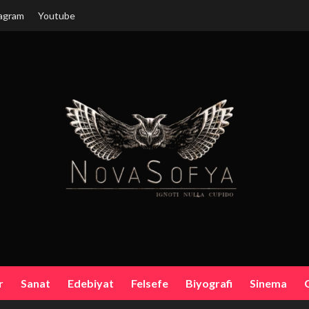
agram
Youtube
r
Sanat
Edebiyat
Felsefe
Biyografi
Sinema