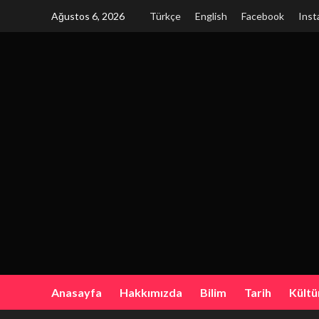
Skip
Ağustos 6, 2026
Türkçe
English
Facebook
Inst
to
content
Anasayfa
Hakkımızda
Bilim
Tarih
Kültü