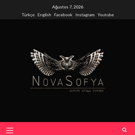
Skip
Ağustos 7, 2026
to
Türkçe
English
Facebook
Instagram
Youtube
content
Primary
Menu