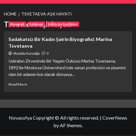
HOME
TSVETAEVA AŞK HAYATI
Tsvetaeva aşk hayatı
Biyografi
Edebiyat
Editörün Seçtikleri
Sadakatsiz Bir Kadın Şairin Biyografisi: Marina
Tsvetaeva
Mustafa Kuzuoğlu
0
Izdırabın Zirvesinde Bir Yaşam Öyküsü Marina Tsvetaeva,
1892'de Moskova Üniversitesi'nde sanat profesörü ve piyanist
olan bir adamın kızı olarak dünyaya...
Read
Read More
more
about
Sadakatsiz
Bir
Kadın
Novasofya Copyright © All rights reserved.
|
CoverNews
Şairin
Biyografisi:
by AF themes.
Marina
Tsvetaeva