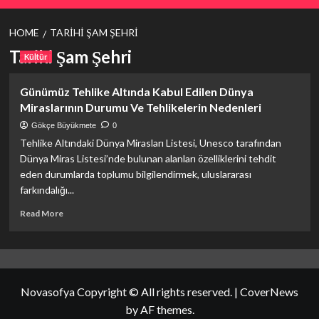
HOME
TARIHI ŞAM ŞEHRI
Tarihi Şam Şehri
Kültür
Günümüz Tehlike Altında Kabul Edilen Dünya
Miraslarının Durumu Ve Tehlikelerin Nedenleri
Gökçe Büyükmete
0
Tehlike Altındaki Dünya Mirasları Listesi, Unesco tarafından
Dünya Miras Listesi’nde bulunan alanları özelliklerini tehdit
eden durumlarda toplumu bilgilendirmek, uluslararası
farkındalığı...
Read
Read More
more
about
Günümüz
Tehlike
Altında
Novasofya Copyright © All rights reserved.
|
CoverNews
Kabul
Edilen
by AF themes.