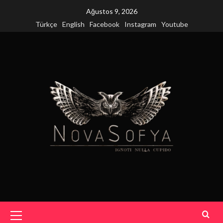
Skip
Ağustos 9, 2026
to
Türkçe
English
Facebook
Instagram
Youtube
content
Primary
Menu