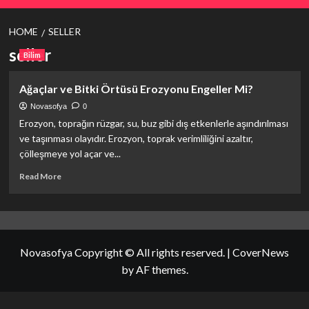
HOME
SELLER
seller
Bilim
Ağaçlar ve Bitki Örtüsü Erozyonu Engeller Mi?
Novasofya
0
Erozyon, toprağın rüzgar, su, buz gibi dış etkenlerle aşındırılması
ve taşınması olayıdır. Erozyon, toprak verimliliğini azaltır,
çölleşmeye yol açar ve...
Read
Read More
more
about
Ağaçlar
ve
Bitki
Novasofya Copyright © All rights reserved.
|
CoverNews
Örtüsü
Erozyonu
by AF themes.
Engeller
Mi?