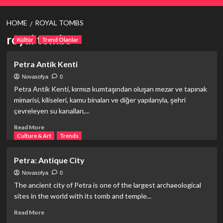
HOME
ROYAL TOMBS
royal tombs
Kültür
Trend Olanlar
Petra Antik Kenti
Novasofya
0
Petra Antik Kenti, kırmızı kumtaşından oluşan mezar ve tapınak
mimarisi, kiliseleri, kamu binaları ve diğer yapılarıyla, şehri
çevreleyen su kanalları,...
Read
Read More
more
Culture & Art
Trends
about
Petra
Petra: Antique City
Antik
Kenti
Novasofya
0
The ancient city of Petra is one of the largest archaeological
sites in the world with its tomb and temple...
Read
Read More
more