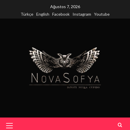
Skip
Ağustos 7, 2026
to
Türkçe
English
Facebook
Instagram
Youtube
content
Primary
Menu