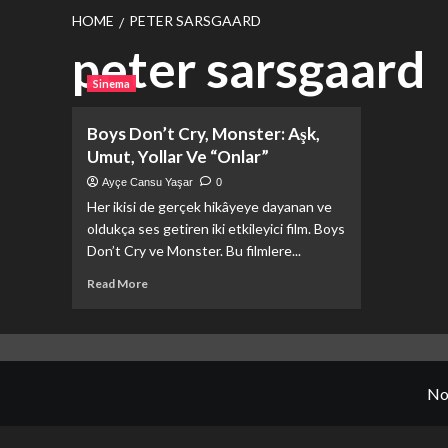
HOME
PETER SARSGAARD
peter sarsgaard
Sinema
Boys Don’t Cry, Monster: Aşk,
Umut, Yollar Ve “Onlar”
Ayçe Cansu Yaşar
0
Her ikisi de gerçek hikâyeye dayanan ve
oldukça ses getiren iki etkileyici film. Boys
Don’t Cry ve Monster. Bu filmlere...
Read
Read More
more
about
Boys
Don’t
Cry,
No
Monster:
Aşk,
Umut,