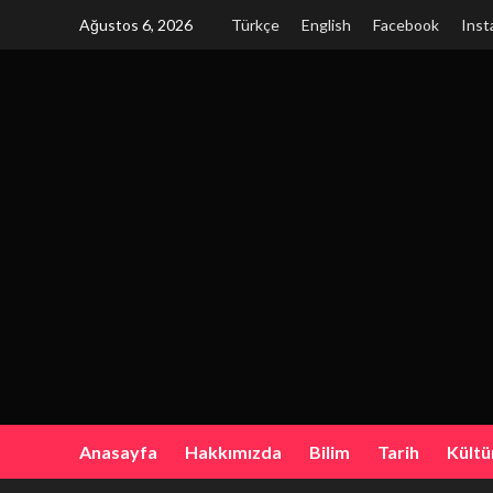
Skip
Ağustos 6, 2026
Türkçe
English
Facebook
Inst
to
content
Anasayfa
Hakkımızda
Bilim
Tarih
Kültü