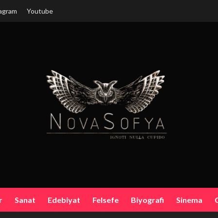
agram
Youtube
r
Sanat
Edebiyat
Felsefe
Biyografi
Sinema