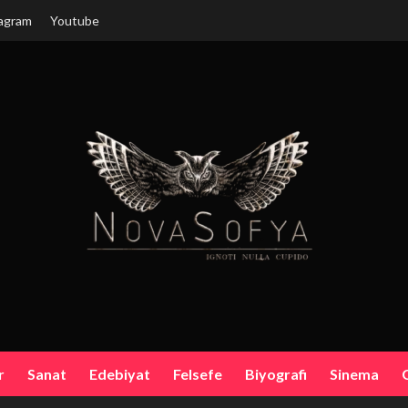
agram
Youtube
r
Sanat
Edebiyat
Felsefe
Biyografi
Sinema