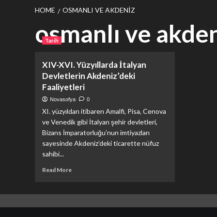
HOME
OSMANLI VE AKDENIZ
osmanlı ve akde
Tarih
XIV-XVI. Yüzyıllarda İtalyan
Devletlerin Akdeniz’deki
Faaliyetleri
Novasofya
0
XI. yüzyıldan itibaren Amalfi, Pisa, Cenova
ve Venedik gibi İtalyan şehir devletleri,
Bizans İmparatorluğu’nun imtiyazları
sayesinde Akdeniz’deki ticarette nüfuz
sahibi...
Read
Read More
more
about
XIV-
XVI.
Yüzyıllarda