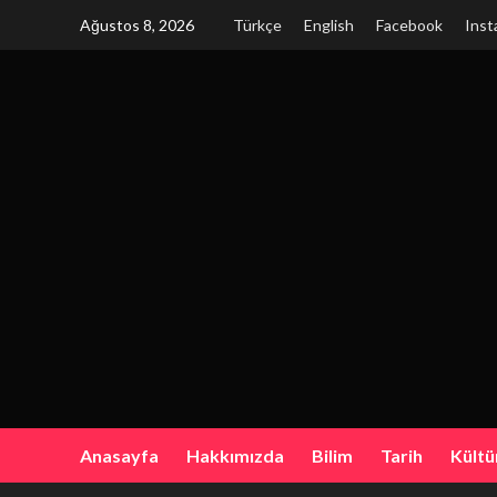
Skip
Ağustos 8, 2026
Türkçe
English
Facebook
Inst
to
content
Anasayfa
Hakkımızda
Bilim
Tarih
Kültü