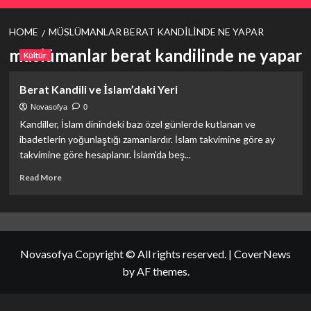
HOME
MÜSLÜMANLAR BERAT KANDILINDE NE YAPAR
müslümanlar berat kandilinde ne yapar
Kültür
Berat Kandili ve İslam’daki Yeri
Novasofya
0
Kandiller, İslam dinindeki bazı özel günlerde kutlanan ve
ibadetlerin yoğunlaştığı zamanlardır. İslam takvimine göre ay
takvimine göre hesaplanır. İslam'da beş...
Read
Read More
more
about
<strong>Berat
Kandili
ve
Novasofya Copyright © All rights reserved.
|
CoverNews
İslam’daki
Yeri</strong>
by AF themes.