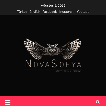
Skip
Ağustos 8, 2026
to
Türkçe
English
Facebook
Instagram
Youtube
content
Primary
Menu