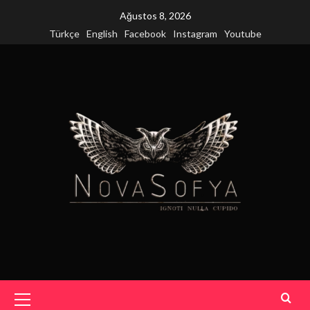
Skip
Ağustos 8, 2026
to
Türkçe
English
Facebook
Instagram
Youtube
content
Primary
Menu