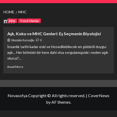
HOME
MHC
mhc
Bilim
Trend Olanlar
Aşk, Koku ve MHC Genleri: Eş Seçmenin Biyolojisi
Mustafa Kuzuoğlu
0
İnsanlık tarihi kadar eski ve hissedilebilecek en şiddetli duygu:
aşk… Her birimizin bir kere dahi olsa sorgulamışızdır; neden aşık
oluruz?...
Read
Read More
more
about
Aşk,
Koku
ve
Novasofya Copyright © All rights reserved.
|
CoverNews
MHC
Genleri:
by AF themes.
Eş
Seçmenin
Biyolojisi