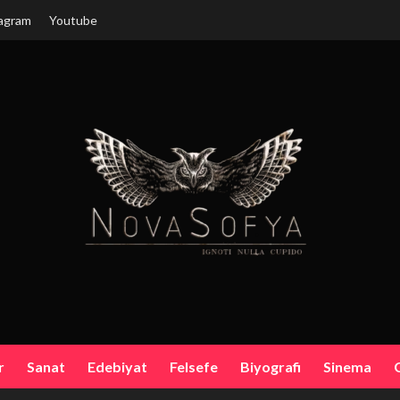
agram
Youtube
r
Sanat
Edebiyat
Felsefe
Biyografi
Sinema