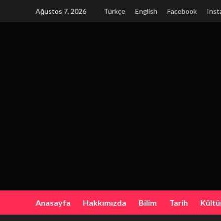
Skip
Ağustos 7, 2026
Türkçe
English
Facebook
Inst
to
content
Anasayfa
Hakkımızda
Bilim
Tarih
Kültü