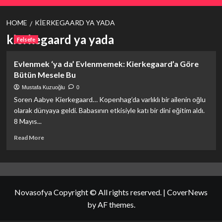
HOME
KIERKEGAARD YA YADA
kierkegaard ya yada
Felsefe
Evlenmek ‘ya da’ Evlenmemek: Kierkegaard’a Göre
Bütün Mesele Bu
Mustafa Kuzuoğlu
0
Soren Aabye Kierkegaard… Kopenhag’da varlıklı bir ailenin oğlu
olarak dünyaya geldi. Babasının etkisiyle katı bir dini eğitim aldı.
8 Mayıs...
Read
Read More
more
about
<strong>Evlenmek
‘ya
da’
Novasofya Copyright © All rights reserved.
|
CoverNews
Evlenmemek:
Kierkegaard’a
by AF themes.
Göre
Bütün