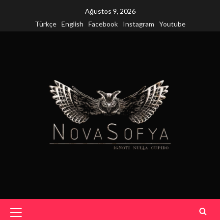
Skip
Ağustos 9, 2026
to
Türkçe
English
Facebook
Instagram
Youtube
content
Primary
Menu