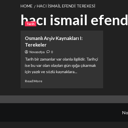
HOME
HACI ISMAIL EFENDI TEREKESI
hacı ismail efend
Tarih
Osmanlı Arşiv Kaynakları I:
Terekeler
Novasofya
0
Tarih bir zamanlar var olanla ilgilidir. Tarihçi
ise bu var olan olayları gün ışığa çıkarmak
için yazılı ve sözlü kaynaklara...
Read
Read More
more
about
<strong>Osmanlı
Arşiv
Kaynakları
No
I:
Terekeler</strong>