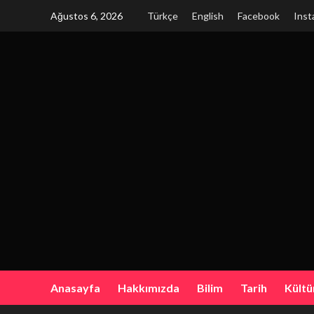
Skip
Ağustos 6, 2026
Türkçe
English
Facebook
Inst
to
content
Anasayfa
Hakkımızda
Bilim
Tarih
Kültü