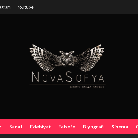
agram
Youtube
r
Sanat
Edebiyat
Felsefe
Biyografi
Sinema