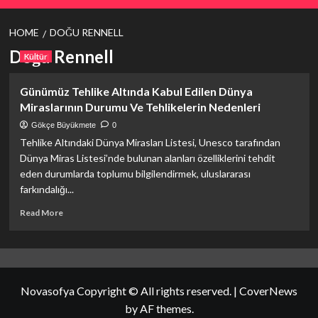
HOME
DOĞU RENNELL
Doğu Rennell
Kültür
Günümüz Tehlike Altında Kabul Edilen Dünya
Miraslarının Durumu Ve Tehlikelerin Nedenleri
Gökçe Büyükmete
0
Tehlike Altındaki Dünya Mirasları Listesi, Unesco tarafından
Dünya Miras Listesi’nde bulunan alanları özelliklerini tehdit
eden durumlarda toplumu bilgilendirmek, uluslararası
farkındalığı...
Read
Read More
more
about
Günümüz
Tehlike
Altında
Novasofya Copyright © All rights reserved.
|
CoverNews
Kabul
Edilen
by AF themes.