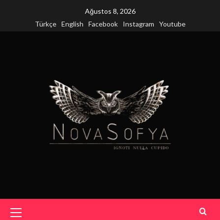
Skip
Ağustos 8, 2026
to
Türkçe
English
Facebook
Instagram
Youtube
content
Primary
Menu