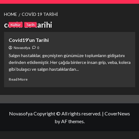
HOME
COVID 19 TARIHI
covid 19 tarihi
Kültür
Tarih
Covid19’un Tarihi
Novasofya
0
Salgın hastalıklar, geçmişten günümüze toplumların gidişatını
derinden etkilemiştir. Her çağda binlerce insan grip, veba, kolera
gibi bulaşıcı ve salgın hastalıklardan...
Read
Read More
more
about
<strong>Covid19’un
Tarihi</strong>
Novasofya Copyright © All rights reserved.
|
CoverNews
by AF themes.