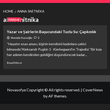
HOME
ANNA SNITNIKA
anna snitnika
Edebiyat
Yazar ve Şairlerin Başucundaki Tuzlu Su: Çapkınlık
Mustafa Kuzuoğlu
0
“Hayatın esas amacı, kişinin kendisini kadınlara çekici
kılmasıdır.”Aleksandr Puşkin 1- Kierkegaard’ın Trajedisi “Bir kıza
her adımın kendinden geldiğini düşündürecek kadar...
Read
Read More
more
about
<strong>Yazar
ve
Şairlerin
Novasofya Copyright © All rights reserved.
|
CoverNews
Başucundaki
Tuzlu
by AF themes.
Su:
Çapkınlık</strong>