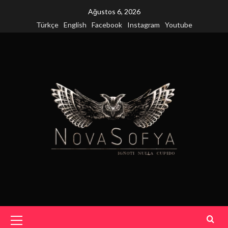
Skip
Ağustos 6, 2026
to
Türkçe
English
Facebook
Instagram
Youtube
content
Primary
Menu