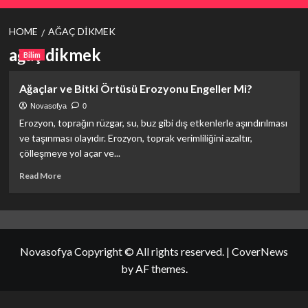
HOME
AĞAÇ DIKMEK
ağaç dikmek
Bilim
Ağaçlar ve Bitki Örtüsü Erozyonu Engeller Mi?
Novasofya
0
Erozyon, toprağın rüzgar, su, buz gibi dış etkenlerle aşındırılması
ve taşınması olayıdır. Erozyon, toprak verimliliğini azaltır,
çölleşmeye yol açar ve...
Read
Read More
more
about
Ağaçlar
ve
Bitki
Novasofya Copyright © All rights reserved.
|
CoverNews
Örtüsü
Erozyonu
by AF themes.
Engeller
Mi?