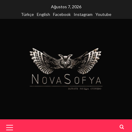
Skip
Ağustos 7, 2026
to
Türkçe
English
Facebook
Instagram
Youtube
content
Primary
Menu