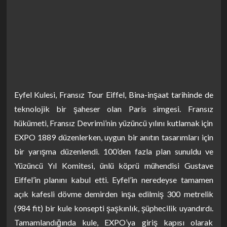
Eyfel Kulesi, Fransız Tour Eiffel, Bina-inşaat tarihinde de
teknolojik bir şaheser olan Paris simgesi. Fransız
hükümeti, Fransız Devrimi’nin yüzüncü yılını kutlamak için
EXPO 1889 düzenlerken, uygun bir anıtın tasarımları için
bir yarışma düzenlendi. 100’den fazla plan sunuldu ve
Yüzüncü Yıl Komitesi, ünlü köprü mühendisi Gustave
Eiffel’in planını kabul etti. Eyfel’in neredeyse tamamen
açık kafesli dövme demirden inşa edilmiş 300 metrelik
(984 fit) bir kule konsepti şaşkınlık, şüphecilik uyandırdı.
Tamamlandığında kule, EXPO’ya giriş kapısı olarak