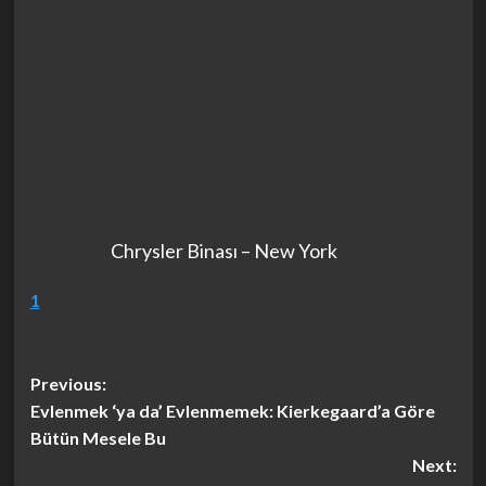
Chrysler Binası – New York
1
Post
Previous:
Evlenmek ‘ya da’ Evlenmemek: Kierkegaard’a Göre
navigation
Bütün Mesele Bu
Next: