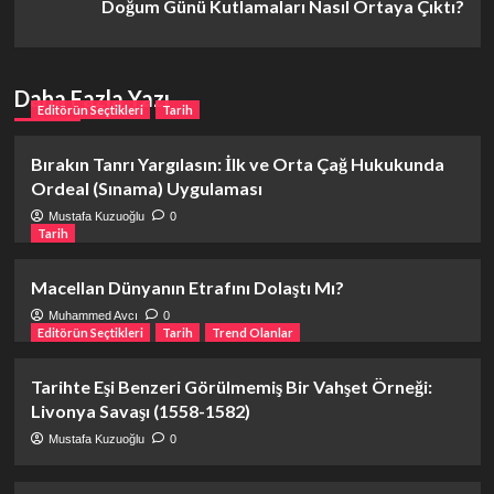
Doğum Günü Kutlamaları Nasıl Ortaya Çıktı?
Daha Fazla Yazı
Editörün Seçtikleri
Tarih
Bırakın Tanrı Yargılasın: İlk ve Orta Çağ Hukukunda
Ordeal (Sınama) Uygulaması
Mustafa Kuzuoğlu
0
Tarih
Macellan Dünyanın Etrafını Dolaştı Mı?
Muhammed Avcı
0
Editörün Seçtikleri
Tarih
Trend Olanlar
Tarihte Eşi Benzeri Görülmemiş Bir Vahşet Örneği:
Livonya Savaşı (1558-1582)
Mustafa Kuzuoğlu
0